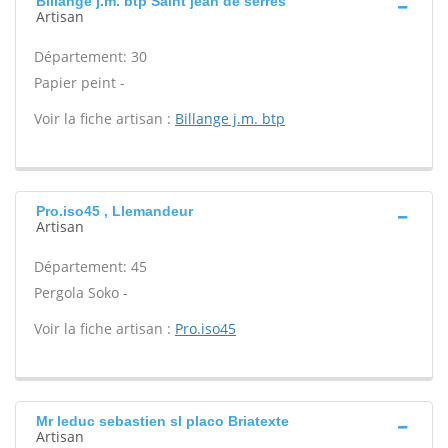
Billange j.m. btp Saint jean de serres
Artisan
Département: 30
Papier peint -
Voir la fiche artisan :
Billange j.m. btp
Pro.iso45 , Llemandeur
Artisan
Département: 45
Pergola Soko -
Voir la fiche artisan :
Pro.iso45
Mr leduc sebastien sl placo Briatexte
Artisan