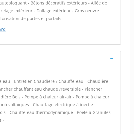
 autobloquant - Bétons décoratifs extérieurs - Allée de
rrelage extérieur - Dallage extérieur - Gros oeuvre
orisation de portes et portails -
vrd
ffe eau - Entretien Chaudière / Chauffe-eau - Chaudière
lancher chauffant eau chaude /réversible - Plancher
udière Bois - Pompe à chaleur air-air - Pompe à chaleur
tovoltaïques - Chauffage électrique à inertie -
bois - Chauffe-eau thermodynamique - Poêle à Granulés -
e -