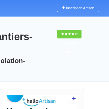
Inscription Artisan
ntiers-
9,5
(100%)
89
votes
olation-