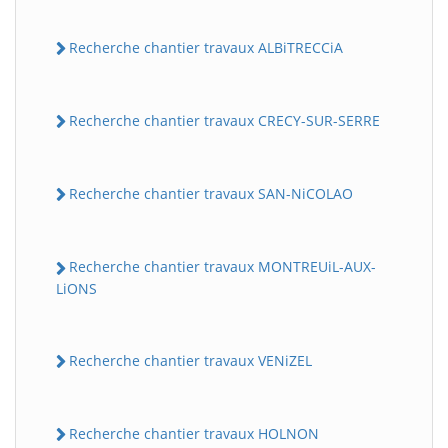
Recherche chantier travaux ALBiTRECCiA
Recherche chantier travaux CRECY-SUR-SERRE
Recherche chantier travaux SAN-NiCOLAO
BatiWebPro
B
Assistant en ligne
Recherche chantier travaux MONTREUiL-AUX-
LiONS
B
Recherche chantier travaux VENiZEL
Recherche chantier travaux HOLNON
BatiWebPro