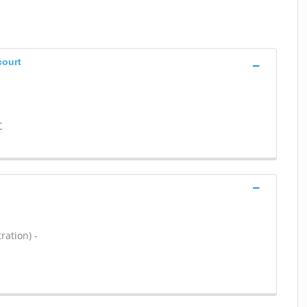
court
r
ration) -