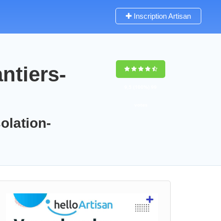
Inscription Artisan
ntiers-
9,5
(100%)
99
votes
olation-