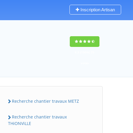
Inscription Artisan
9,5
(100%)
73
votes
Recherche chantier travaux METZ
Recherche chantier travaux
THiONViLLE