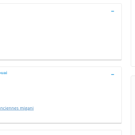
ouai
lenciennes migani