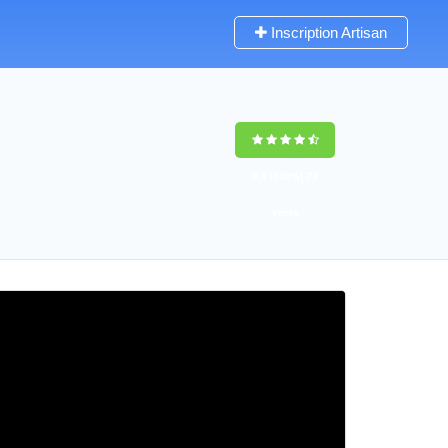
Inscription Artisan
9,5
(100%)
73
votes