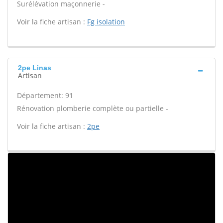
Surélévation maçonnerie -
Voir la fiche artisan :
Fg isolation
2pe Linas
Artisan
Département: 91
Rénovation plomberie complète ou partielle -
Voir la fiche artisan :
2pe