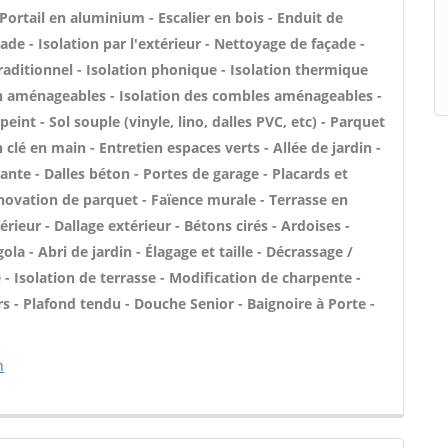
 Portail en aluminium - Escalier en bois - Enduit de
de - Isolation par l'extérieur - Nettoyage de façade -
traditionnel - Isolation phonique - Isolation thermique
on aménageables - Isolation des combles aménageables -
eint - Sol souple (vinyle, lino, dalles PVC, etc) - Parquet
in clé en main - Entretien espaces verts - Allée de jardin -
iante - Dalles béton - Portes de garage - Placards et
novation de parquet - Faïence murale - Terrasse en
rieur - Dallage extérieur - Bétons cirés - Ardoises -
ola - Abri de jardin - Élagage et taille - Décrassage /
- Isolation de terrasse - Modification de charpente -
 - Plafond tendu - Douche Senior - Baignoire à Porte -
n