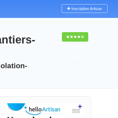
Inscription Artisan
ntiers-
9,5
(100%)
97
votes
olation-