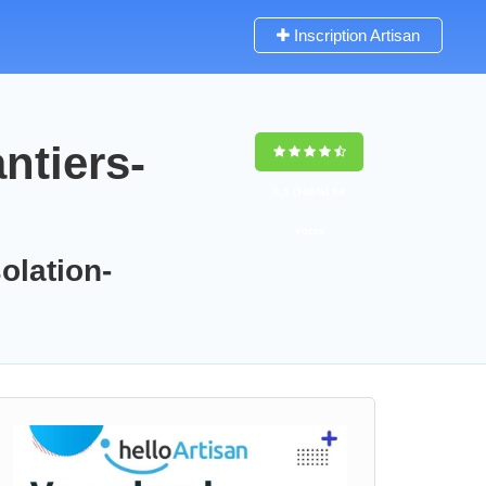
Inscription Artisan
ntiers-
9,5
(100%)
94
votes
olation-