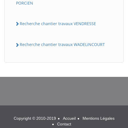
PORCiEN
Recherche chantier travaux VENDRESSE
Recherche chantier travaux WADELiNCOURT
BatiWebPro
B
Assistant en ligne
B
Copyright © 2010-2019
Accueil
Mentions Légales
Contact
BatiWebPro