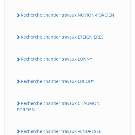
Recherche chantier travaux NOViON-PORCiEN
Recherche chantier travaux ETEiGNiERES
Recherche chantier travaux LONNY
BatiWebPro
B
Assistant en ligne
Recherche chantier travaux LUCQUY
B
Recherche chantier travaux CHAUMONT-
PORCiEN
Recherche chantier travaux VENDRESSE
BatiWebPro