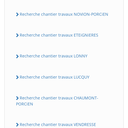
Recherche chantier travaux NOViON-PORCiEN
Recherche chantier travaux ETEiGNiERES
Recherche chantier travaux LONNY
BatiWebPro
B
Assistant en ligne
Recherche chantier travaux LUCQUY
B
Recherche chantier travaux CHAUMONT-
PORCiEN
Recherche chantier travaux VENDRESSE
BatiWebPro