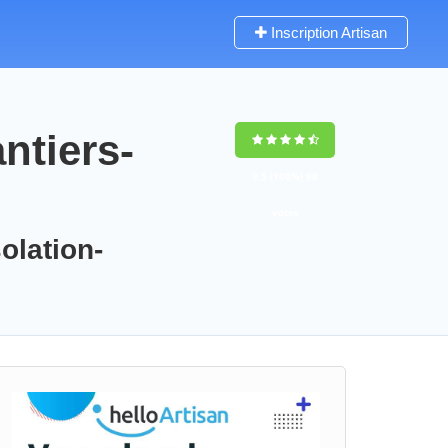
Inscription Artisan
ntiers-
9,5
(100%)
98
votes
olation-