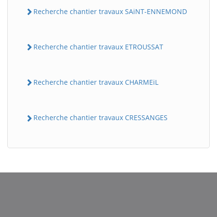
Recherche chantier travaux SAiNT-ENNEMOND
Recherche chantier travaux ETROUSSAT
Recherche chantier travaux CHARMEiL
BatiWebPro
Recherche chantier travaux CRESSANGES
B
Assistant en ligne
B
BatiWebPro