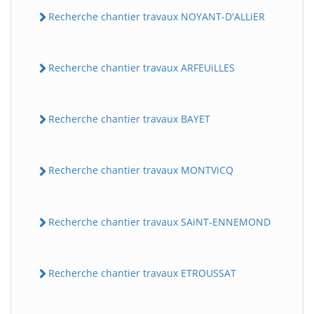
Recherche chantier travaux NOYANT-D'ALLiER
Recherche chantier travaux ARFEUiLLES
Recherche chantier travaux BAYET
BatiWebPro
Recherche chantier travaux MONTViCQ
B
Assistant en ligne
Recherche chantier travaux SAiNT-ENNEMOND
B
Recherche chantier travaux ETROUSSAT
BatiWebPro