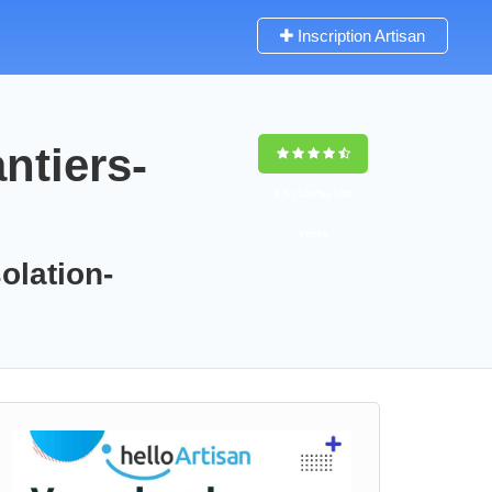
Inscription Artisan
ntiers-
9,5
(100%)
100
votes
olation-