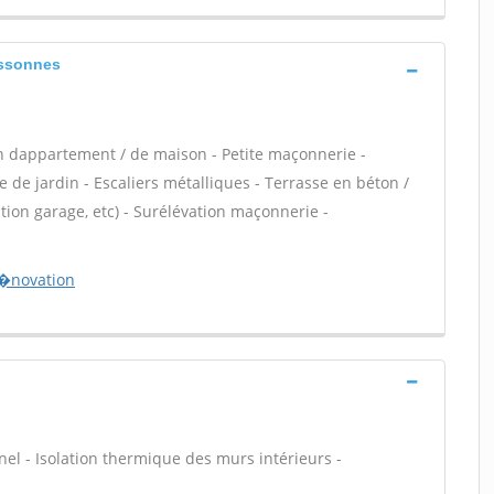
essonnes
n dappartement / de maison - Petite maçonnerie -
 de jardin - Escaliers métalliques - Terrasse en béton /
ion garage, etc) - Surélévation maçonnerie -
r�novation
nnel - Isolation thermique des murs intérieurs -