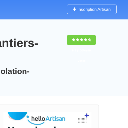
Inscription Artisan
ntiers-
9,5
(100%)
90
votes
olation-