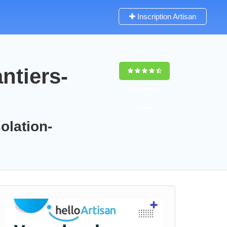
Inscription Artisan
ntiers-
9,5
(100%)
91
votes
olation-