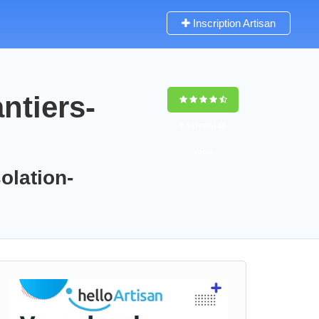
Inscription Artisan
ntiers-
9,5
(100%)
98
votes
olation-