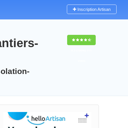
Inscription Artisan
ntiers-
9,5
(100%)
111
votes
olation-