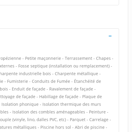
tropézienne - Petite maçonnerie - Terrassement - Chapes -
externes - Fosse septique (installation ou remplacement) -
harpente industrielle bois - Charpente métallique -
ie - Fumisterie - Conduits de Fumée - Étanchéité de
e bois - Enduit de façade - Ravalement de façade -
Nettoyage de façade - Habillage de façade - Plaque de
f - Isolation phonique - Isolation thermique des murs
bles - Isolation des combles aménageables - Peinture -
uple (vinyle, lino, dalles PVC, etc) - Parquet - Carrelage -
atures métalliques - Piscine hors sol - Abri de piscine -