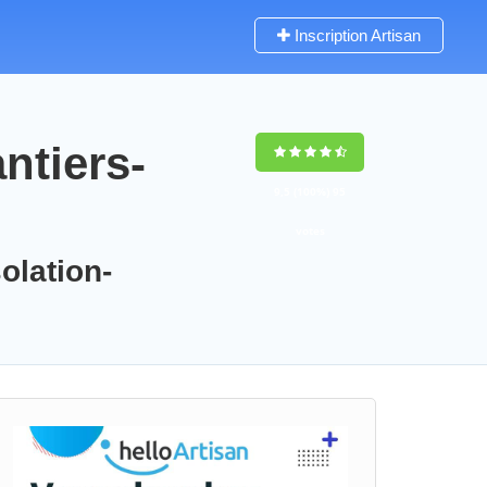
Inscription Artisan
ntiers-
9,5
(100%)
95
votes
olation-