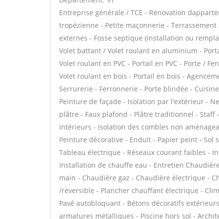
Entreprise générale / TCE - Rénovation dappar
tropézienne - Petite maçonnerie - Terrassement -
externes - Fosse septique (installation ou remp
Volet battant / Volet roulant en aluminium - Port
Volet roulant en PVC - Portail en PVC - Porte / Fen
Volet roulant en bois - Portail en bois - Agenceme
Serrurerie - Ferronnerie - Porte blindée - Cuisin
Peinture de façade - Isolation par l'extérieur - 
plâtre - Faux plafond - Plâtre traditionnel - Staf
intérieurs - Isolation des combles non aménagea
Peinture décorative - Enduit - Papier peint - Sol so
Tableau électrique - Réseaux courant faibles - Ins
Installation de chauffe eau - Entretien Chaudiè
main - Chaudière gaz - Chaudière électrique - C
/réversible - Plancher chauffant électrique - Cli
Pavé autobloquant - Bétons décoratifs extérieurs -
armatures métalliques - Piscine hors sol - Archite