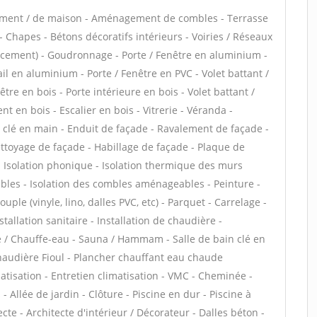
tement / de maison - Aménagement de combles - Terrasse
 Chapes - Bétons décoratifs intérieurs - Voiries / Réseaux
lacement) - Goudronnage - Porte / Fenêtre en aluminium -
ail en aluminium - Porte / Fenêtre en PVC - Volet battant /
être en bois - Porte intérieure en bois - Volet battant /
nt en bois - Escalier en bois - Vitrerie - Véranda -
e clé en main - Enduit de façade - Ravalement de façade -
Nettoyage de façade - Habillage de façade - Plaque de
f - Isolation phonique - Isolation thermique des murs
bles - Isolation des combles aménageables - Peinture -
uple (vinyle, lino, dalles PVC, etc) - Parquet - Carrelage -
tallation sanitaire - Installation de chaudière -
re / Chauffe-eau - Sauna / Hammam - Salle de bain clé en
haudière Fioul - Plancher chauffant eau chaude
matisation - Entretien climatisation - VMC - Cheminée -
 Allée de jardin - Clôture - Piscine en dur - Piscine à
cte - Architecte d'intérieur / Décorateur - Dalles béton -