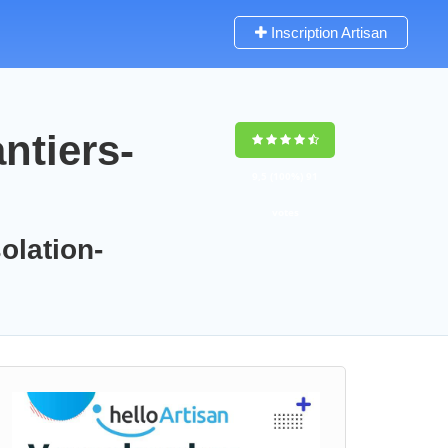
Inscription Artisan
ntiers-
9,5
(100%)
91
votes
olation-