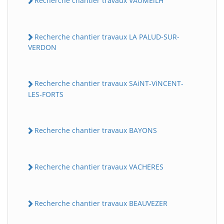
Recherche chantier travaux VAUMEiLH
Recherche chantier travaux LA PALUD-SUR-
VERDON
Recherche chantier travaux SAiNT-ViNCENT-
LES-FORTS
BatiWebPro
B
Assistant en ligne
Recherche chantier travaux BAYONS
B
Recherche chantier travaux VACHERES
Recherche chantier travaux BEAUVEZER
BatiWebPro