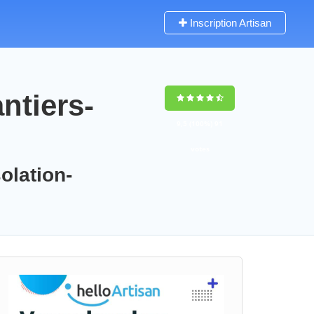
Inscription Artisan
ntiers-
9,5
(100%)
91
votes
olation-