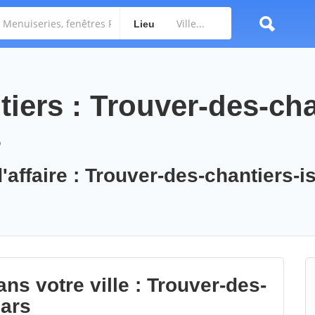
Lieu
iers : Trouver-des-cha
s
'affaire : Trouver-des-chantiers-is
ns votre ville : Trouver-des-
mars