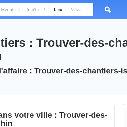
Lieu
iers : Trouver-des-cha
n
'affaire : Trouver-des-chantiers-is
ns votre ville : Trouver-des-
phin