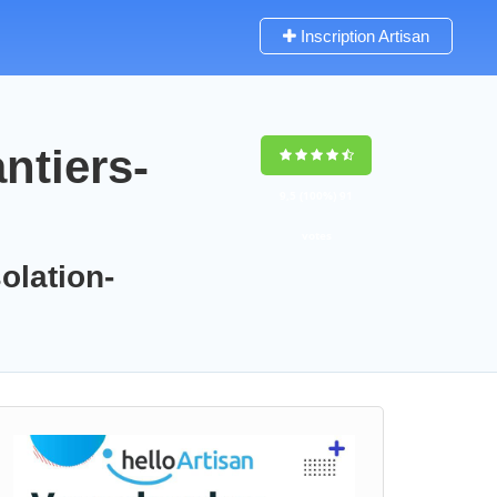
Inscription Artisan
ntiers-
9,5
(100%)
91
votes
olation-