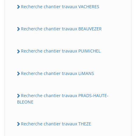
Recherche chantier travaux VACHERES
Recherche chantier travaux BEAUVEZER
Recherche chantier travaux PUiMiCHEL
BatiWebPro
Recherche chantier travaux LiMANS
B
Assistant en ligne
Recherche chantier travaux PRADS-HAUTE-
B
BLEONE
Recherche chantier travaux THEZE
BatiWebPro