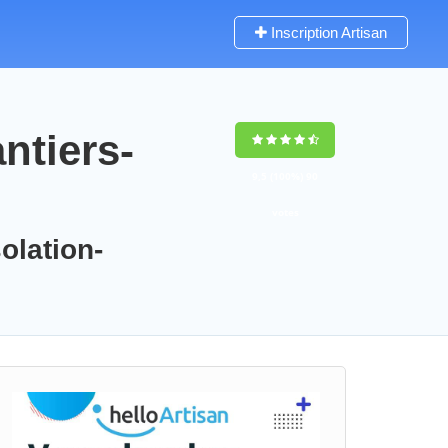
Inscription Artisan
ntiers-
9,5
(100%)
90
votes
olation-