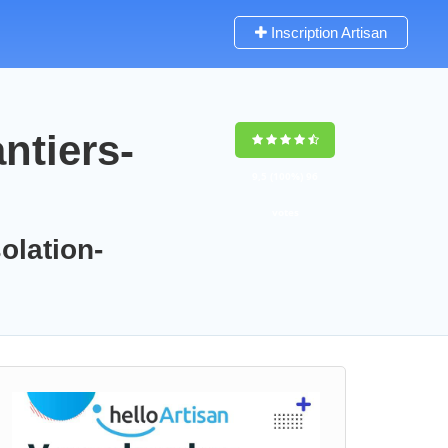
Inscription Artisan
ntiers-
9,5
(100%)
96
votes
olation-