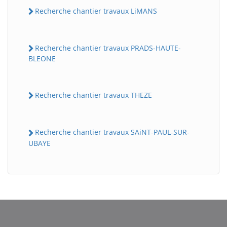
Recherche chantier travaux LiMANS
Recherche chantier travaux PRADS-HAUTE-
BLEONE
Recherche chantier travaux THEZE
BatiWebPro
B
Assistant en ligne
Recherche chantier travaux SAiNT-PAUL-SUR-
UBAYE
B
BatiWebPro