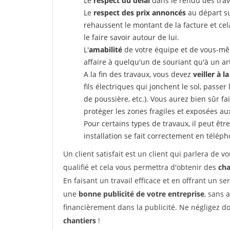
Le
respect du délai
dans le rendu des trav
Le
respect des prix annoncés
au départ su
rehaussent le montant de la facture et ce
le faire savoir autour de lui.
L'
amabilité
de votre équipe et de vous-même
affaire à quelqu'un de souriant qu'à un ar
A la fin des travaux, vous devez
veiller à l
fils électriques qui jonchent le sol, passer
de poussière, etc.). Vous aurez bien sûr fai
protéger les zones fragiles et exposées au
Pour certains types de travaux, il peut êtr
installation se fait correctement en télép
Un client satisfait est un client qui parlera de
qualifié et cela vous permettra d'obtenir des
cha
En faisant un travail efficace et en offrant un se
une
bonne publicité de votre entreprise
, sans 
financièrement dans la publicité. Ne négligez d
chantiers
!