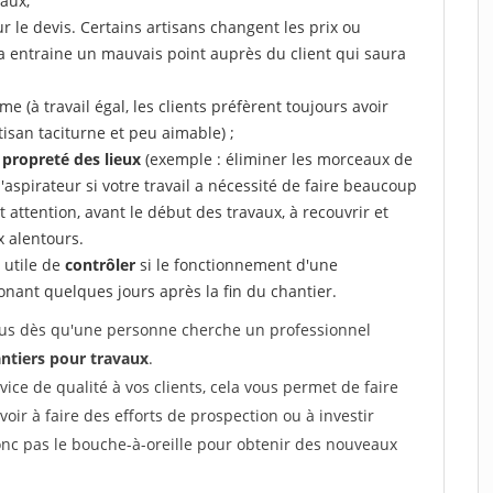
aux,
r le devis. Certains artisans changent les prix ou
la entraine un mauvais point auprès du client qui saura
 (à travail égal, les clients préfèrent toujours avoir
tisan taciturne et peu aimable) ;
a propreté des lieux
(exemple : éliminer les morceaux de
 l'aspirateur si votre travail a nécessité de faire beaucoup
t attention, avant le début des travaux, à recouvrir et
x alentours.
e utile de
contrôler
si le fonctionnement d'une
honant quelques jours après la fin du chantier.
 vous dès qu'une personne cherche un professionnel
ntiers pour travaux
.
rvice de qualité à vos clients, cela vous permet de faire
avoir à faire des efforts de prospection ou à investir
onc pas le bouche-à-oreille pour obtenir des nouveaux