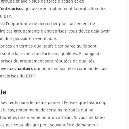
groupe et avoir plus de force d'action et de
entreprises
qui assurent notamment la protection des
du BTP.
si l'opportunité de décrocher plus facilement de
ndre ces groupements d'entreprises, vous devez déjà avoir
l doit pouvoir être vérifiable.
prises en termes qualitatifs c'est parce qu'ils sont
i sont à la recherche d'artisans qualifiés. Echange de
eprises du groupement sont réputées de qualités,
nouveaux
chantiers
qui pourront soit être commandés par
ntreprises du BTP !
ale
tous ses œufs dans le même panier ! Pensez que beaucoup
t le cas, notamment, de certains retraités qui ne
toutefois une manne pour un artisan. Si vous ne faites
erez pas ce public qui peut souvent être demandeur.