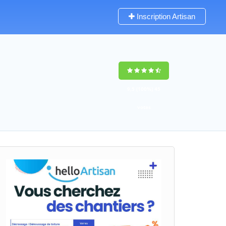
Inscription Artisan
9,5
(100%)
45
votes