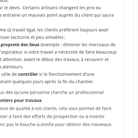
aux,
r le devis. Certains artisans changent les prix ou
la entraine un mauvais point auprès du client qui saura
 (à travail égal, les clients préfèrent toujours avoir
tisan taciturne et peu aimable) ;
a propreté des lieux
(exemple : éliminer les morceaux de
 l'aspirateur si votre travail a nécessité de faire beaucoup
t attention, avant le début des travaux, à recouvrir et
x alentours.
e utile de
contrôler
si le fonctionnement d'une
honant quelques jours après la fin du chantier.
 vous dès qu'une personne cherche un professionnel
ntiers pour travaux
.
rvice de qualité à vos clients, cela vous permet de faire
avoir à faire des efforts de prospection ou à investir
onc pas le bouche-à-oreille pour obtenir des nouveaux