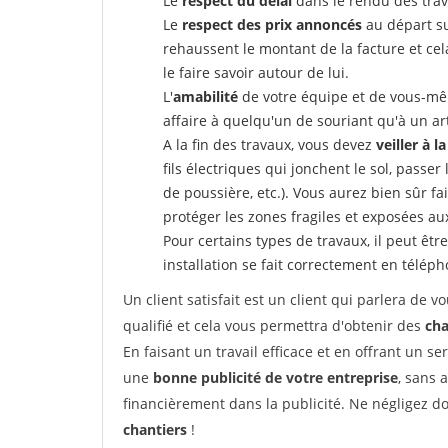
Le
respect du délai
dans le rendu des trav
Le
respect des prix annoncés
au départ su
rehaussent le montant de la facture et ce
le faire savoir autour de lui.
L'
amabilité
de votre équipe et de vous-même
affaire à quelqu'un de souriant qu'à un ar
A la fin des travaux, vous devez
veiller à l
fils électriques qui jonchent le sol, passer
de poussière, etc.). Vous aurez bien sûr fai
protéger les zones fragiles et exposées au
Pour certains types de travaux, il peut êtr
installation se fait correctement en télép
Un client satisfait est un client qui parlera de
qualifié et cela vous permettra d'obtenir des
cha
En faisant un travail efficace et en offrant un se
une
bonne publicité de votre entreprise
, sans 
financièrement dans la publicité. Ne négligez d
chantiers
!