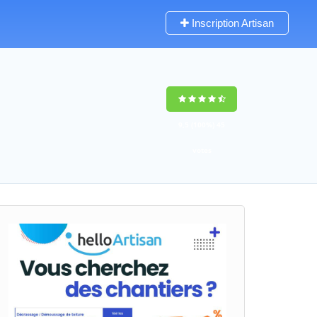
Inscription Artisan
9,5
(100%)
45
votes