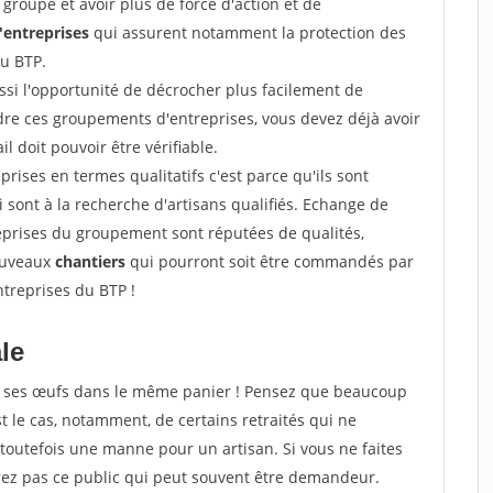
groupe et avoir plus de force d'action et de
entreprises
qui assurent notamment la protection des
du BTP.
si l'opportunité de décrocher plus facilement de
ndre ces groupements d'entreprises, vous devez déjà avoir
l doit pouvoir être vérifiable.
prises en termes qualitatifs c'est parce qu'ils sont
i sont à la recherche d'artisans qualifiés. Echange de
eprises du groupement sont réputées de qualités,
nouveaux
chantiers
qui pourront soit être commandés par
ntreprises du BTP !
ale
tous ses œufs dans le même panier ! Pensez que beaucoup
t le cas, notamment, de certains retraités qui ne
toutefois une manne pour un artisan. Si vous ne faites
erez pas ce public qui peut souvent être demandeur.