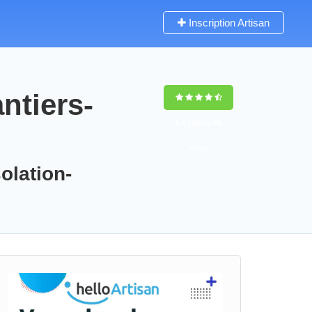
Inscription Artisan
ntiers-
9,5
(100%)
89
votes
olation-