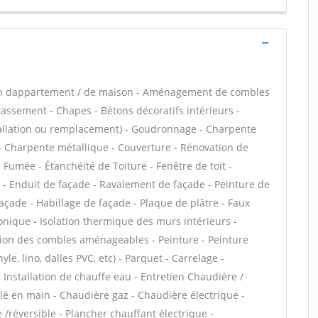
ion dappartement / de maison - Aménagement de combles
rassement - Chapes - Bétons décoratifs intérieurs -
stallation ou remplacement) - Goudronnage - Charpente
s - Charpente métallique - Couverture - Rénovation de
 Fumée - Étanchéité de Toiture - Fenêtre de toit -
n - Enduit de façade - Ravalement de façade - Peinture de
façade - Habillage de façade - Plaque de plâtre - Faux
phonique - Isolation thermique des murs intérieurs -
tion des combles aménageables - Peinture - Peinture
yle, lino, dalles PVC, etc) - Parquet - Carrelage -
 - Installation de chauffe eau - Entretien Chaudière /
é en main - Chaudière gaz - Chaudière électrique -
/réversible - Plancher chauffant électrique -