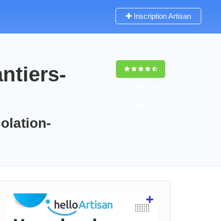
Inscription Artisan
ntiers-
9,5
(100%)
104
votes
olation-