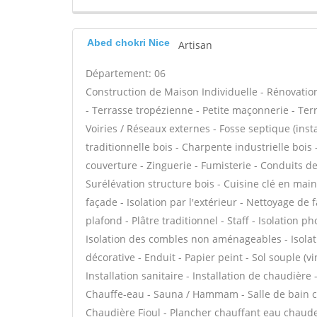
Abed chokri Nice
Artisan
Département: 06
Construction de Maison Individuelle - Rénovat
- Terrasse tropézienne - Petite maçonnerie - Ter
Voiries / Réseaux externes - Fosse septique (in
traditionnelle bois - Charpente industrielle boi
couverture - Zinguerie - Fumisterie - Conduits de
Surélévation structure bois - Cuisine clé en mai
façade - Isolation par l'extérieur - Nettoyage de 
plafond - Plâtre traditionnel - Staff - Isolation 
Isolation des combles non aménageables - Isola
décorative - Enduit - Papier peint - Sol souple (vin
Installation sanitaire - Installation de chaudière
Chauffe-eau - Sauna / Hammam - Salle de bain cl
Chaudière Fioul - Plancher chauffant eau chaude 