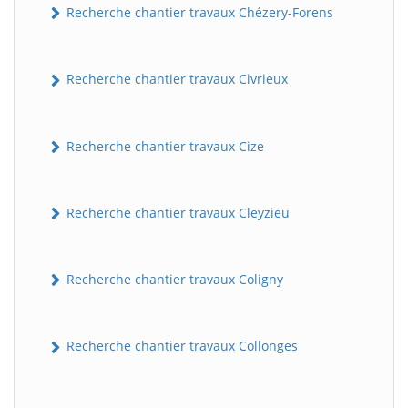
Recherche chantier travaux Chézery-Forens
Recherche chantier travaux Civrieux
Recherche chantier travaux Cize
Recherche chantier travaux Cleyzieu
BatiWebPro
B
Assistant en ligne
Recherche chantier travaux Coligny
B
Recherche chantier travaux Collonges
BatiWebPro