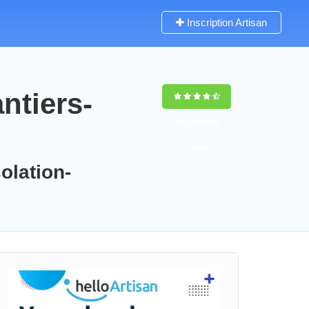
Inscription Artisan
ntiers-
9,5
(100%)
93
votes
olation-