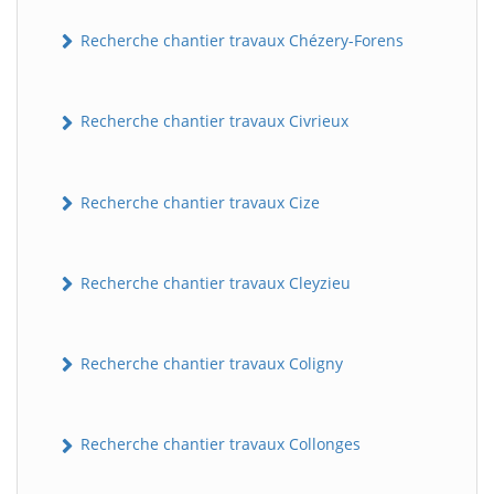
Recherche chantier travaux Chézery-Forens
Recherche chantier travaux Civrieux
Recherche chantier travaux Cize
BatiWebPro
B
Recherche chantier travaux Cleyzieu
Assistant en ligne
B
Recherche chantier travaux Coligny
Recherche chantier travaux Collonges
BatiWebPro