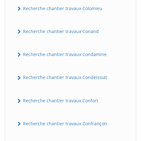
Recherche chantier travaux Colomieu
Recherche chantier travaux Conand
Recherche chantier travaux Condamine
BatiWebPro
Recherche chantier travaux Condeissiat
B
Assistant en ligne
Recherche chantier travaux Confort
B
Recherche chantier travaux Confrançon
BatiWebPro