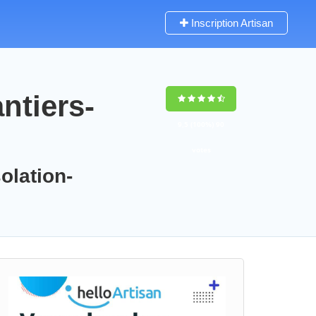
Inscription Artisan
ntiers-
9,5
(100%)
90
votes
olation-