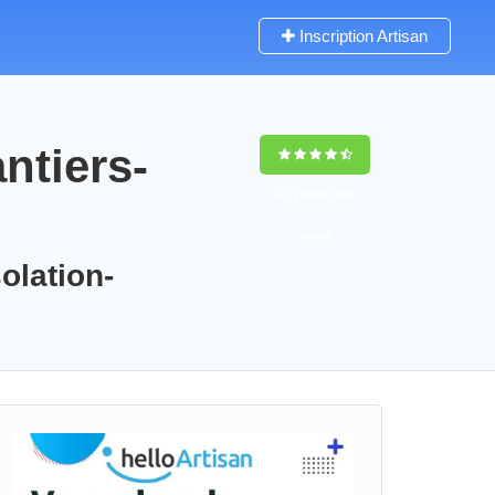
Inscription Artisan
ntiers-
9,5
(100%)
106
votes
olation-