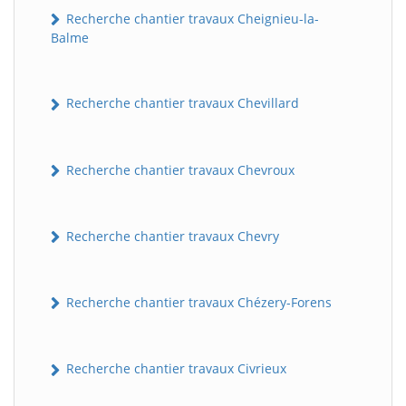
Recherche chantier travaux Cheignieu-la-
Balme
Recherche chantier travaux Chevillard
Recherche chantier travaux Chevroux
BatiWebPro
B
Assistant en ligne
Recherche chantier travaux Chevry
B
Recherche chantier travaux Chézery-Forens
Recherche chantier travaux Civrieux
BatiWebPro