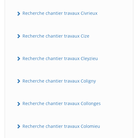
Recherche chantier travaux Civrieux
Recherche chantier travaux Cize
Recherche chantier travaux Cleyzieu
BatiWebPro
B
Assistant en ligne
Recherche chantier travaux Coligny
B
Recherche chantier travaux Collonges
Recherche chantier travaux Colomieu
BatiWebPro