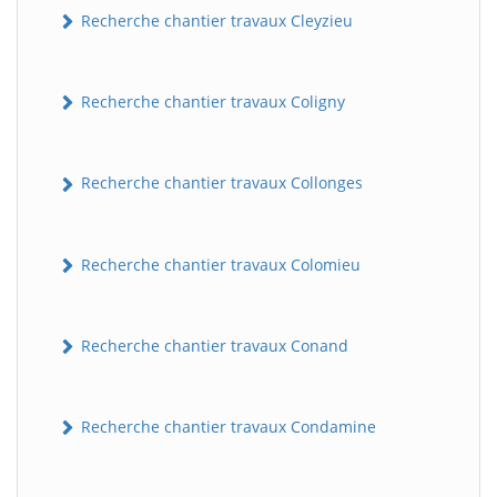
Recherche chantier travaux Cleyzieu
Recherche chantier travaux Coligny
Recherche chantier travaux Collonges
Recherche chantier travaux Colomieu
BatiWebPro
B
Assistant en ligne
Recherche chantier travaux Conand
B
Recherche chantier travaux Condamine
BatiWebPro