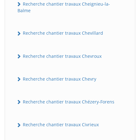
Recherche chantier travaux Cheignieu-la-
Balme
Recherche chantier travaux Chevillard
Recherche chantier travaux Chevroux
BatiWebPro
B
Recherche chantier travaux Chevry
Assistant en ligne
B
Recherche chantier travaux Chézery-Forens
Recherche chantier travaux Civrieux
BatiWebPro