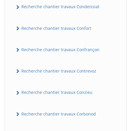
Recherche chantier travaux Condeissiat
Recherche chantier travaux Confort
Recherche chantier travaux Confrançon
BatiWebPro
Recherche chantier travaux Contrevoz
B
Assistant en ligne
Recherche chantier travaux Conzieu
B
Recherche chantier travaux Corbonod
BatiWebPro