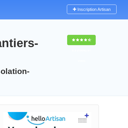
Inscription Artisan
ntiers-
9,5
(100%)
91
votes
olation-