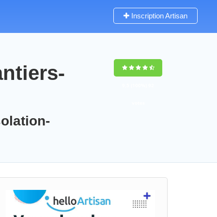
Inscription Artisan
ntiers-
9,5
(100%)
92
votes
olation-