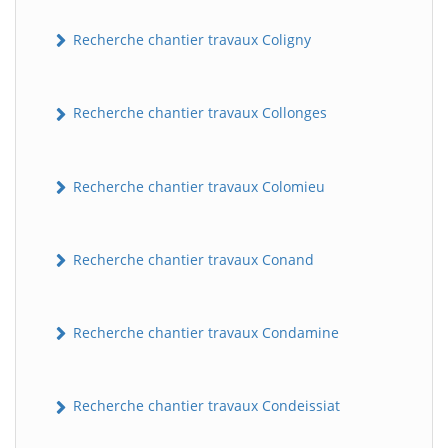
Recherche chantier travaux Coligny
Recherche chantier travaux Collonges
Recherche chantier travaux Colomieu
BatiWebPro
B
Assistant en ligne
Recherche chantier travaux Conand
B
Recherche chantier travaux Condamine
Recherche chantier travaux Condeissiat
BatiWebPro