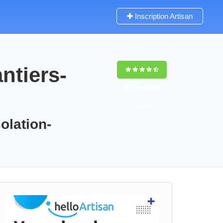
Inscription Artisan
ntiers-
9,5
(100%)
103
votes
olation-