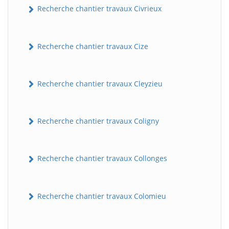
Recherche chantier travaux Civrieux
Recherche chantier travaux Cize
Recherche chantier travaux Cleyzieu
Recherche chantier travaux Coligny
BatiWebPro
B
Assistant en ligne
Recherche chantier travaux Collonges
B
Recherche chantier travaux Colomieu
BatiWebPro